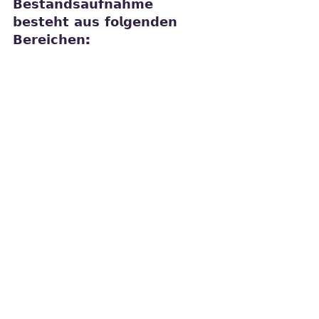
𝗕𝗲𝘀𝘁𝗮𝗻𝗱𝘀𝗮𝘂𝗳𝗻𝗮𝗵𝗺𝗲 
𝗯𝗲𝘀𝘁𝗲𝗵𝘁 𝗮𝘂𝘀 𝗳𝗼𝗹𝗴𝗲𝗻𝗱𝗲𝗻 
𝗕𝗲𝗿𝗲𝗶𝗰𝗵𝗲𝗻:
bauliche und maßliche 
Bestandsaufnahme
technische Bestandsaufnahme
immobilienbezogene Analyse 
relevanter Verträge
Nachhaltigkeitsbewertung (ESG-
Fokus).
Diese umfassende Bestandsaufnahme 
ermöglicht fundierte, realistische und 
prüfsichere Ziele, sowie passende 
Strategien. Sie definiert schnell nutzbares 
Kosteneinsparungspotential und fördert den 
Werterhalt der Immobiliensubstanz.