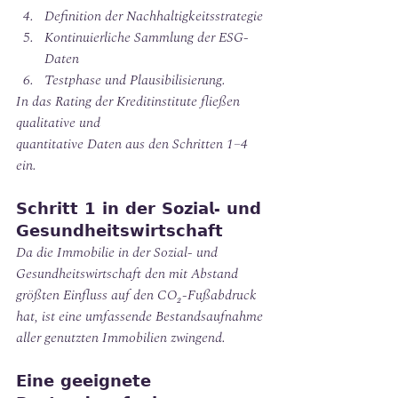
Definition der Nachhaltigkeitsstrategie
Kontinuierliche Sammlung der ESG-
Daten
Testphase und Plausibilisierung.
In das Rating der Kreditinstitute fließen 
qualitative und
quantitative Daten aus den Schritten 1–4 
ein.
𝗦𝗰𝗵𝗿𝗶𝘁𝘁 𝟭 𝗶𝗻 𝗱𝗲𝗿 𝗦𝗼𝘇𝗶𝗮𝗹- 𝘂𝗻𝗱 
𝗚𝗲𝘀𝘂𝗻𝗱𝗵𝗲𝗶𝘁𝘀𝘄𝗶𝗿𝘁𝘀𝗰𝗵𝗮𝗳𝘁
Da die Immobilie in der Sozial- und 
Gesundheitswirtschaft den mit Abstand 
größten Einfluss auf den CO₂-Fußabdruck 
hat, ist eine umfassende Bestandsaufnahme 
aller genutzten Immobilien zwingend.
𝗘𝗶𝗻𝗲 𝗴𝗲𝗲𝗶𝗴𝗻𝗲𝘁𝗲 